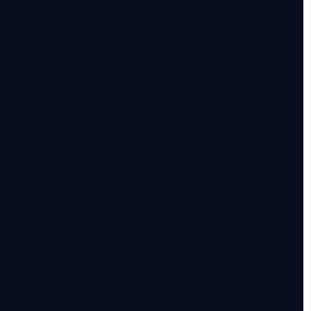
理
262-918
sbr.org.cn
师范大学南院京师科技大厦A座11