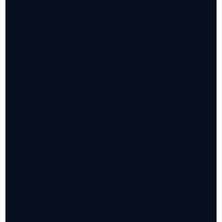
邮箱：
linxue@jsbr.org.cn
地址： 北
京师范大
学南院京
师科技大
厦A座11
层