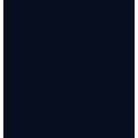
社
会
心
理
服
务
体