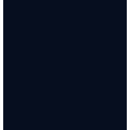
系
心
理
软
件
心
理
设