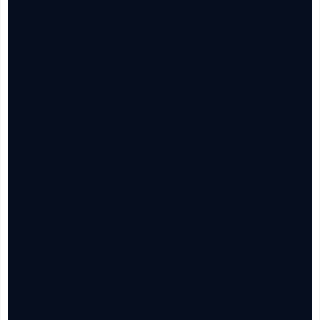
备
心
理
图
书
综合咨
询