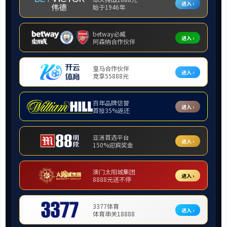
专
家
指
辽宁师范大学教授、博士生导师
常若松现为辽宁师范大学心理学教授，
导
博士生导师，辽宁师范大学教育学院副院
长。
专
工作经历
家
中国心理学会心理
学基本理论和心理学
史专业委员会副会长，辽宁省心理学会副理
事长、辽宁省社会科学基金项目审批组成
咨
员，
辽宁省哲
学社
会科学成果奖评审委员会
学科评审组成员。
询
主要贡献